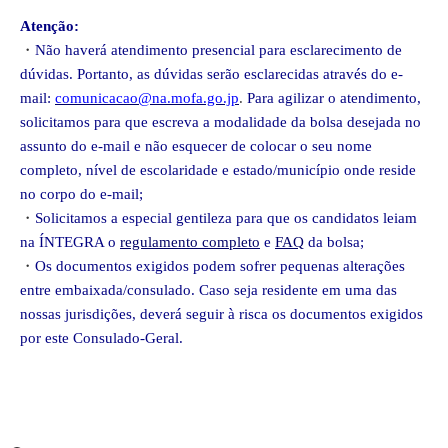
Atenção:
・
Nã
o haverá atendimento presencial para esclarecimento de
dúvidas. Portanto, as dúvidas serão esclarecidas através do e-
mail:
comunicacao@na.mofa.go.jp
.
Para agilizar o atendimento,
solicitamos para que escreva a modalidade da bolsa desejada no
assunto do e-mail e n
ão esquecer de colocar o seu nome
completo, nível de escolaridade e estado/município onde reside
no corpo do e-mail
;
・
Solic
itamos a especial gentileza para que os candidatos leiam
na ÍNTEGRA o
regulamento completo
e
FAQ
da bolsa;
・
Os do
cumentos exigidos podem sofrer pequenas alterações
entre embaixada/consulado. Caso seja residente em uma das
nossas jurisdições, deverá seguir à risca os documentos exigidos
por este Consulado-Geral.